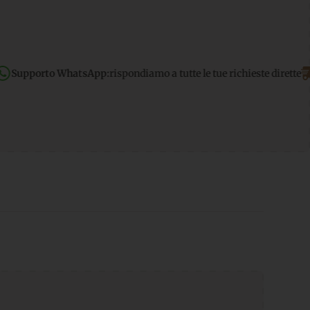
:
rispondiamo a tutte le tue richieste dirette
Spedizione gratuita
p