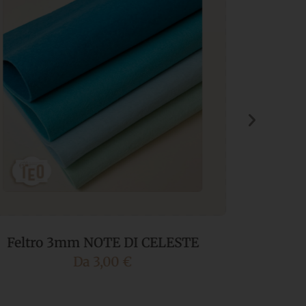
Feltro 3mm NOTE DI MARRONE
Feltr
Da
3,00
€