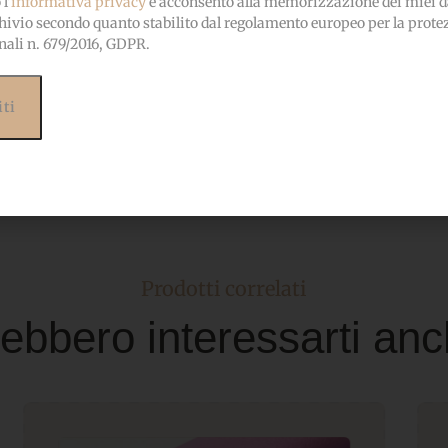
l'
informativa privacy
e acconsento alla memorizzazione dei miei da
OEKO-TEX
CERTIFICATO
hivio secondo quanto stabilito dal regolamento europeo per la prote
bambini
nali n. 679/2016, GDPR.
Prodotti correlati
ebbero interessarti anc