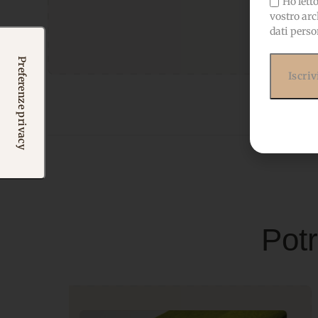
Ho letto 
vostro arc
dati perso
Potr