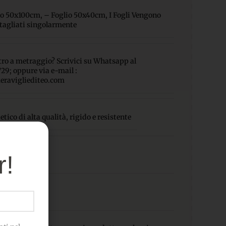
io 50x100cm
,
– Foglio 50x40cm
,
I Fogli Vengono
 tagliati singolarmente
eltro a metraggio? Scrivici su Whatsapp al
9; oppure via e-mail :
eravigliediteo.com
tetico di alta qualità, rigido e resistente
oliestere
r!