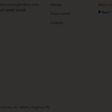
@lemeravigliediteo.com
Offerte
Resi e r
sui nostri social
Nuovi arrivi
Contatti
 Ariosto, 10 • 06063, Magione PG