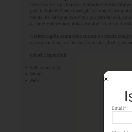
Fresca come la primavera, vibrante come la natura ch
palette
Note di Verde
raccoglie tre tonalità armoniose
menta. Perfetta per dare vita a progetti floreali, am
decorazioni per bambini e creazioni a tema naturale
Il
feltro rigide 3 mm
dona struttura e precisione, pe
devono mantenere la forma, come fiori, foglie, segna
Colori Disponibili
Salvia melange
Menta
Mela
I
Email*