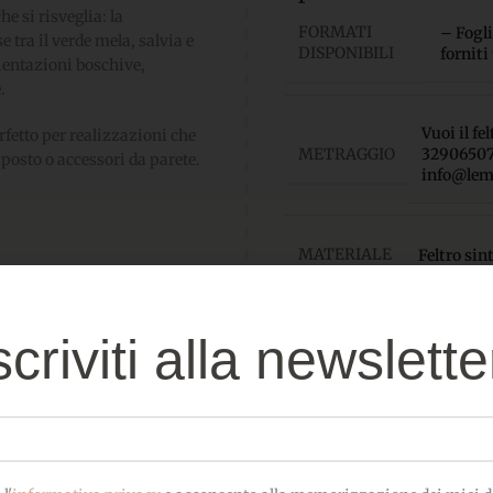
e si risveglia: la
FORMATI
– Fogl
 tra il verde mela, salvia e
DISPONIBILI
forniti
bientazioni boschive,
.
Vuoi il f
rfetto per realizzazioni che
METRAGGIO
329065072
posto o accessori da parete.
info@lem
MATERIALE
Feltro sin
COMPOSIZIONE
100% P
scriviti alla newslette
SPESSORE:
3 mm