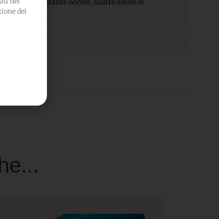
ti nel
-Privo di sostanze nocive, adatto anche ai
zione dei
he...