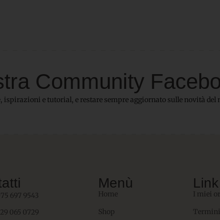
 nostra Community Faceb
 ispirazioni e tutorial, e restare sempre aggiornato sulle novità del 
atti
Menù
Link 
Home
I miei o
075 697 9543
Shop
Termini
329 065 0729