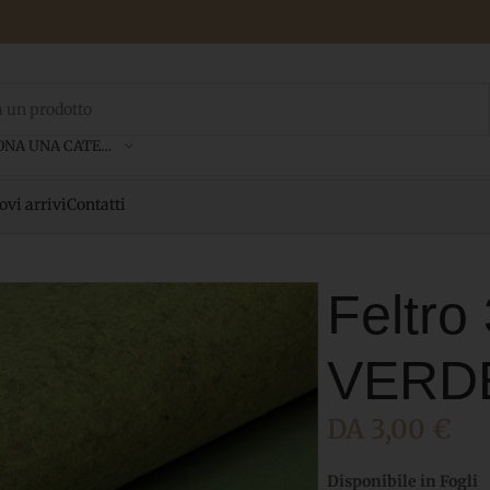
SELEZIONA UNA CATEGORIA
vi arrivi
Contatti
Feltr
VERD
DA
3,00
€
Disponibile in Fogli