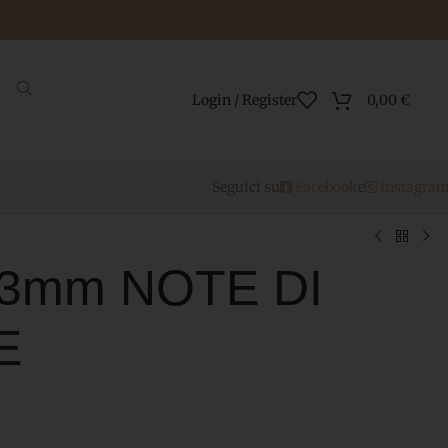
Login / Register
0,00
€
Seguici su
Facebook
e
Instagra
o 3mm NOTE DI
E