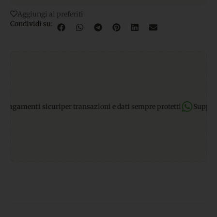
Aggiungi ai preferiti
Condividi su:
nti sicuri
per transazioni e dati sempre protetti
Supporto What