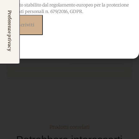
quanto stabilito dal regolamento europeo per la protezione
dei dati personali n. 679/2016, GDPR.
SPEDIZIONE
Nessuna spedizione fisica
Note dell’ordine
Aggiungere nome
PERSONALIZZAZIONE
destinatario + invio
email o Whatsapp
Prodotti correlati