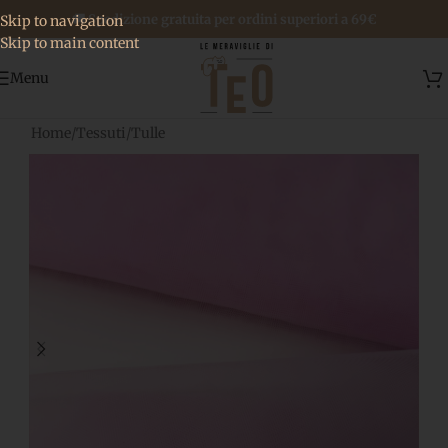
🚚 Spedizione gratuita per ordini superiori a 69€
Skip to navigation
Skip to main content
Menu
Home
/
Tessuti
/
Tulle