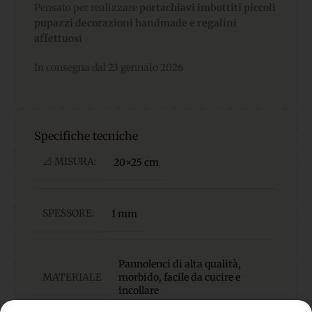
Pensato per realizzare
portachiavi imbottiti piccoli
pupazzi decorazioni handmade e regalini
affettuosi
In consegna dal 23 gennaio 2026
Specifiche tecniche
📐 MISURA:
20×25 cm
SPESSORE:
1 mm
Pannolenci di alta qualità,
MATERIALE
morbido, facile da cucire e
incollare