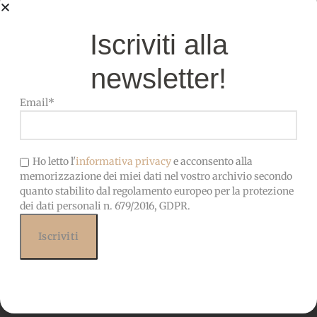
OEKO-TEX-Privo di sostanze
Iscriviti alla
CERTIFICATO
nocive, adatto anche ai
bambini
newsletter!
Email*
Ho letto l'
informativa privacy
e acconsento alla
memorizzazione dei miei dati nel vostro archivio secondo
quanto stabilito dal regolamento europeo per la protezione
dei dati personali n. 679/2016, GDPR.
Prodotti correlati
Potrebbero interessarti
anche...