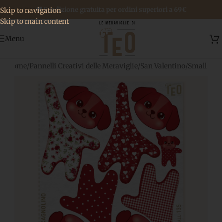
🚚 Spedizione gratuita per ordini superiori a 69€
Skip to navigation
Skip to main content
Menu
Home
/
Pannelli Creativi delle Meraviglie
/
San Valentino
/
Small