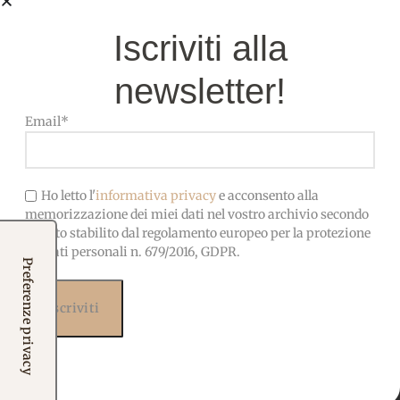
Potrai scegliere il soggetto che preferisci,
Iscriviti alla
abbinandolo alla fantasia che ami di più tra quelle
disponibili.
newsletter!
I coprivasetto sono ideali per:
Email*
Decorare piccoli vasetti porta confetti
Creare bomboniere artigianali eleganti
Realizzare ricordi coordinati per eventi speciali
Ho letto l'
informativa privacy
e acconsento alla
memorizzazione dei miei dati nel vostro archivio secondo
quanto stabilito dal regolamento europeo per la protezione
Per rendere il tutto ancora più unico è disponibile
dei dati personali n. 679/2016, GDPR.
anche
la personalizzazione con nome e/o data
Nota importante
per gli articoli personalizzati con
nome e/o data è richiesto un ordine minimo di
3
pezzi