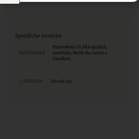
Specifiche tecniche
Pannolenci di alta qualità,
MATERIALE
morbido, facile da cucire e
incollare
📐 MISURA:
50×40 cm