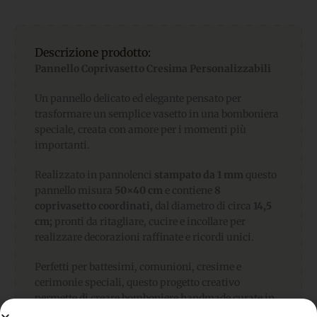
Descrizione prodotto:
Pannello Coprivasetto Cresima Personalizzabili
Un pannello delicato ed elegante pensato per
trasformare un semplice vasetto in una bomboniera
speciale, creata con amore per i momenti più
importanti.
Realizzato in pannolenci
stampato da 1 mm
questo
pannello misura
50×40 cm
e contiene
8
coprivasetto coordinati,
dal diametro di circa
14,5
cm;
pronti da ritagliare, cucire e incollare per
realizzare decorazioni raffinate e ricordi unici.
Perfetti per battesimi, comunioni, cresime e
cerimonie speciali, questo progetto creativo
permette di creare bomboniere handmade curate in
ogni dettaglio.