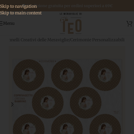
🚚 Spedizione gratuita per ordini superiori a 69€
Skip to navigation
Skip to main content
Menu
e
/
Pannelli Creativi delle Meraviglie
/
Cerimonie Personalizzabili