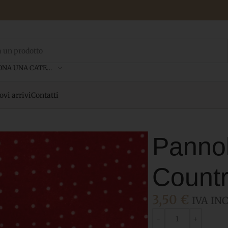
SELEZIONA UNA CATEGORIA
vi arrivi
Contatti
Pannol
Count
3,50
€
IVA INC