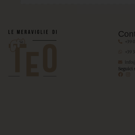
Cont
+39 
+39 
info
Seguici 