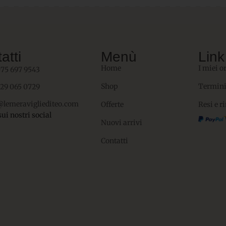
atti
Menù
Link 
Home
I miei o
075 697 9543
Shop
Termini
329 065 0729
@lemeravigliediteo.com
Offerte
Resi e r
sui nostri social
Nuovi arrivi
Contatti