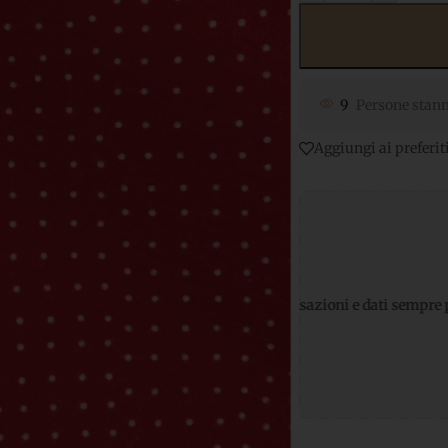
9
Persone stann
Aggiungi ai preferit
Pagamenti sicuri
per transazioni e dati sempre protetti
Suppor