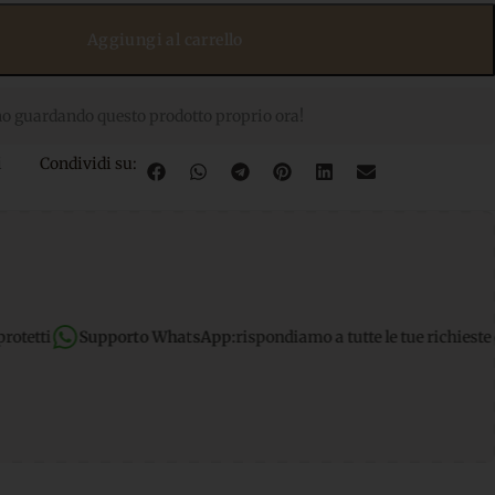
Aggiungi al carrello
o guardando questo prodotto proprio ora!
i
Condividi su:
to WhatsApp:
rispondiamo a tutte le tue richieste dirette
Spedizio