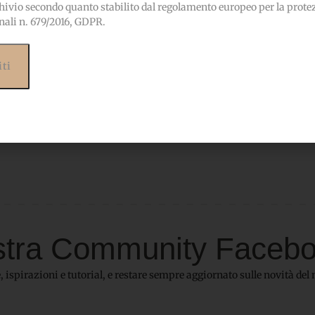
ebbero interessarti anc
hivio secondo quanto stabilito dal regolamento europeo per la prote
nali n. 679/2016, GDPR.
 nostra Community Faceb
 ispirazioni e tutorial, e restare sempre aggiornato sulle novità del 