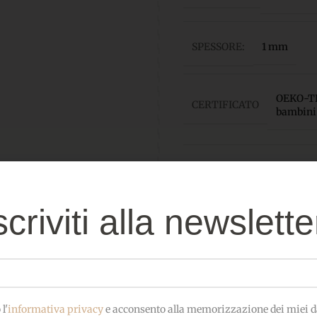
SPESSORE:
1 mm
OEKO-TEX
CERTIFICATO
bambini
scriviti alla newslette
Prodotti correlati
l'
informativa privacy
e acconsento alla memorizzazione dei miei da