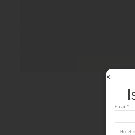
I
Email*
Ho letto 