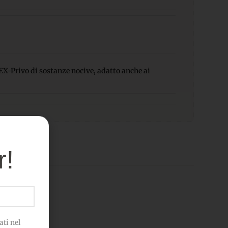
-Privo di sostanze nocive, adatto anche ai
r!
ti nel