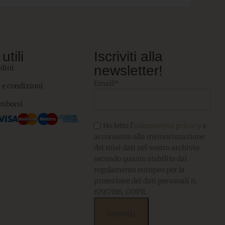
utili
Iscriviti alla
newsletter!
rdini
Email*
 e condizioni
imborsi
Ho letto l'
informativa privacy
e
acconsento alla memorizzazione
dei miei dati nel vostro archivio
secondo quanto stabilito dal
regolamento europeo per la
protezione dei dati personali n.
679/2016, GDPR.