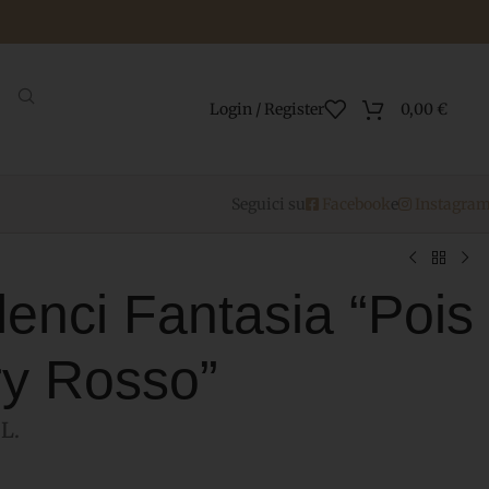
Login / Register
0,00
€
Seguici su
Facebook
e
Instagra
enci Fantasia “Pois
ry Rosso”
L.