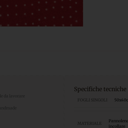
Specifiche tecniche
le da lavorare
FOGLI SINGOLI
50x40cm
 handmade
Pannolenci
MATERIALE
incollare