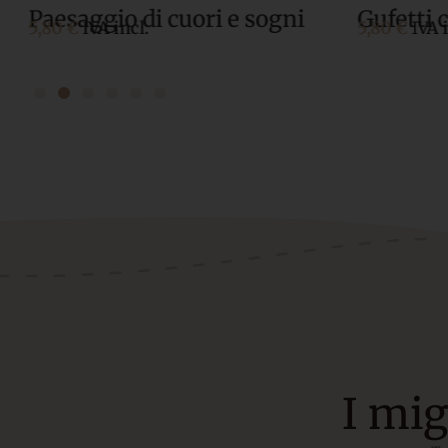
Paesaggio di cuori e sogni
Gufetti 
5,80 €
IVA incl.
5,80 €
IVA i
I mig