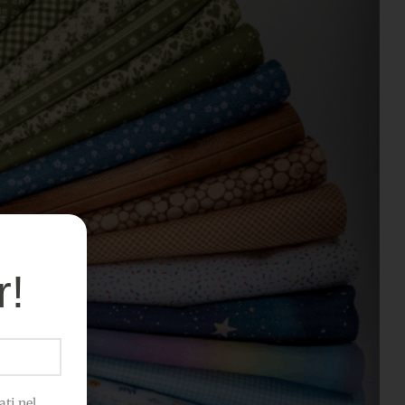
r!
ti nel