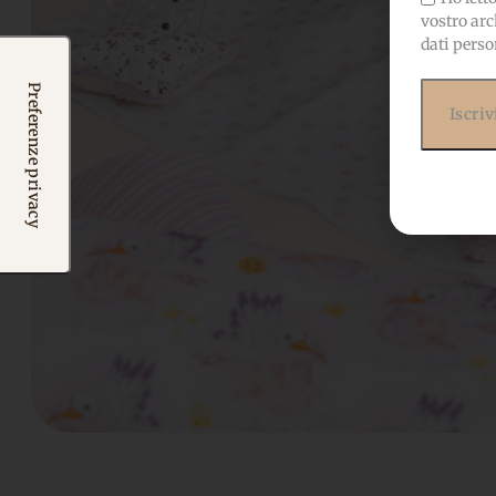
vostro arc
dati perso