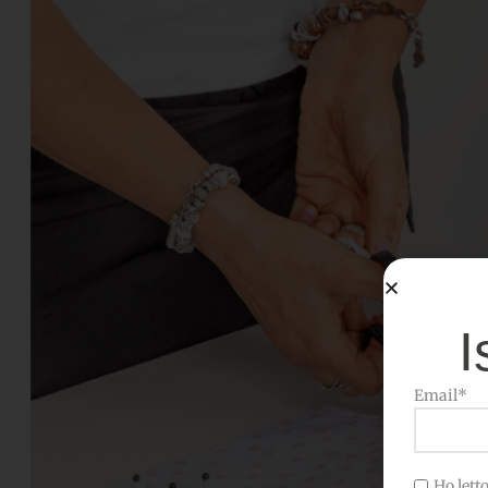
I
Email*
Ho letto 