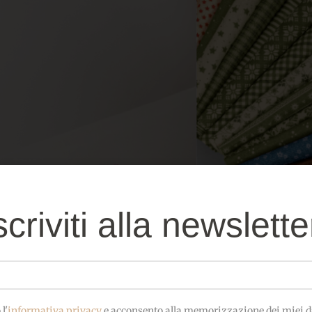
scriviti alla newslette
l'
informativa privacy
e acconsento alla memorizzazione dei miei da