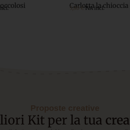
coccolosi
Carlotta la chioccia
ncl.
5,80 €
IVA incl.
Proposte creative
liori Kit per la tua
crea